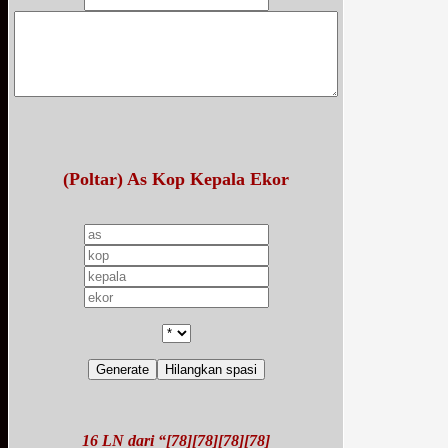
(Poltar) As Kop Kepala Ekor
16 LN dari “[78][78][78][78]