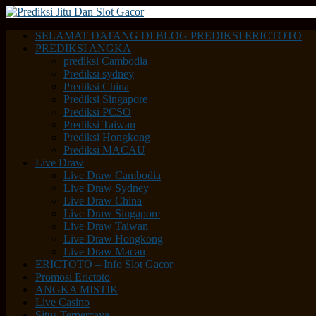
SELAMAT DATANG DI BLOG PREDIKSI ERICTOTO
PREDIKSI ANGKA
prediksi Cambodia
Prediksi sydney
Prediksi China
Prediksi Singapore
Prediksi PCSO
Prediksi Taiwan
Prediksi Hongkong
Prediksi MACAU
Live Draw
Live Draw Cambodia
Live Draw Sydney
Live Draw China
Live Draw Singapore
Live Draw Taiwan
Live Draw Hongkong
Live Draw Macau
ERICTOTO – Info Slot Gacor
Promosi Erictoto
ANGKA MISTIK
Live Casino
Situs Terpercaya