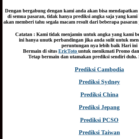
Dengan bergabung dengan kami anda akan bisa mendapatkan an
di semua pasaran, tidak hanya prediksi angka saja yang kami 
akan memberi tahu segala macam result dari beberapa pasaran y
Catatan :
Kami tidak menjamin untuk angka yang kami b
ini hanya unutk perbandingan jika anda sulit untuk me
peruntungan nya lebih baik Hari ini
Bermain di situs
EricToto
untuk menikmati Promo dan
Tetap bermain dan utamakan prediksi sendiri du
Prediksi Cambodia
Prediksi Sydney
Prediksi China
Prediksi Jepang
Prediksi PCSO
Prediksi Taiwan