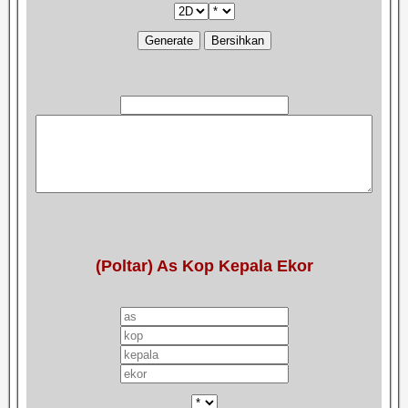
(Poltar) As Kop Kepala Ekor