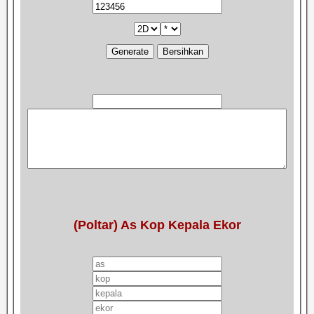
(Poltar) As Kop Kepala Ekor