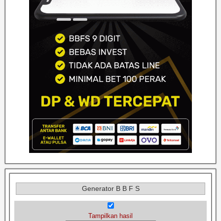
Generator B B F S
Tampilkan hasil