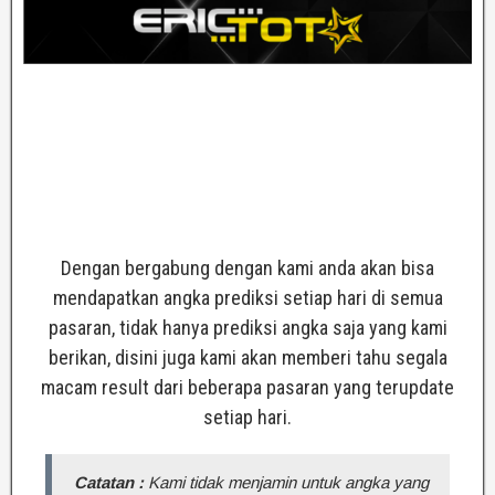
Dengan bergabung dengan kami anda akan bisa
mendapatkan angka prediksi setiap hari di semua
pasaran, tidak hanya prediksi angka saja yang kami
berikan, disini juga kami akan memberi tahu segala
macam result dari beberapa pasaran yang terupdate
setiap hari.
Catatan :
Kami tidak menjamin untuk angka yang