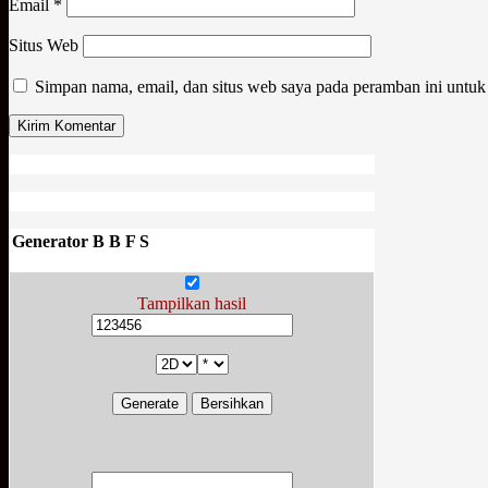
Email
*
Situs Web
Simpan nama, email, dan situs web saya pada peramban ini untuk
Generator B B F S
Tampilkan hasil