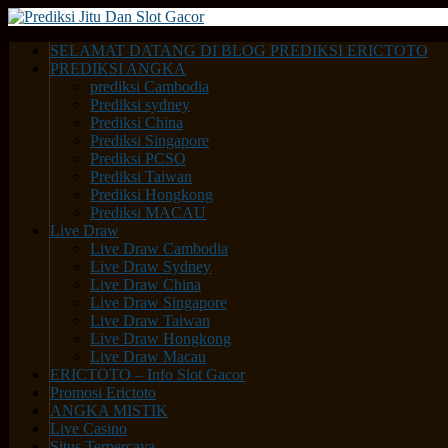
SELAMAT DATANG DI BLOG PREDIKSI ERICTOTO
PREDIKSI ANGKA
prediksi Cambodia
Prediksi sydney
Prediksi China
Prediksi Singapore
Prediksi PCSO
Prediksi Taiwan
Prediksi Hongkong
Prediksi MACAU
Live Draw
Live Draw Cambodia
Live Draw Sydney
Live Draw China
Live Draw Singapore
Live Draw Taiwan
Live Draw Hongkong
Live Draw Macau
ERICTOTO – Info Slot Gacor
Promosi Erictoto
ANGKA MISTIK
Live Casino
Situs Terpercaya