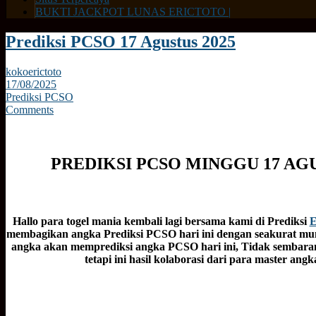
BUKTI JACKPOT LUNAS ERICTOTO |
Prediksi PCSO 17 Agustus 2025
kokoerictoto
17/08/2025
Prediksi PCSO
Comments
PREDIKSI PCSO MINGGU 17 AGU
Hallo para togel mania kembali lagi bersama kami di Prediksi
E
membagikan angka
Prediksi PCSO
hari ini dengan seakurat m
angka akan memprediksi angka PCSO hari ini, Tidak sembara
tetapi ini hasil kolaborasi dari para master angk