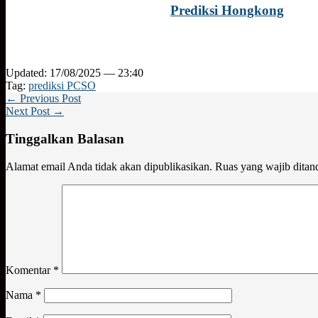
Prediksi Hongkong
Updated: 17/08/2025 — 23:40
Tag:
prediksi PCSO
← Previous Post
Next Post →
Tinggalkan Balasan
Alamat email Anda tidak akan dipublikasikan.
Ruas yang wajib ditan
Komentar
*
Nama
*