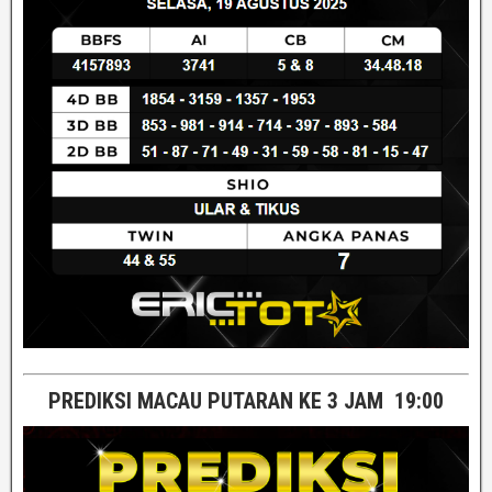
PREDIKSI MACAU PUTARAN KE 3 JAM 19:00