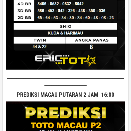
__________________________________________________
__________________
PREDIKSI MACAU PUTARAN 2 JAM 16:00