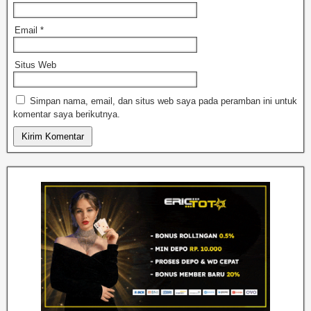
Email
*
Situs Web
Simpan nama, email, dan situs web saya pada peramban ini untuk
komentar saya berikutnya.