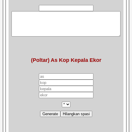
(Poltar) As Kop Kepala Ekor