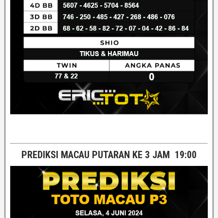
PREDIKSI MACAU PUTARAN KE 3 JAM 19:00