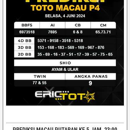
PREDIKSI MACAU PUTARAN KE 5 JAM 23:00