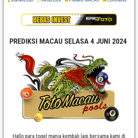
kokoerictoto
04/06/2024
Prediksi MACAU
Comments
PREDIKSI MACAU SELASA 4 JUNI 2024
Hallo para togel mania kembali lagi bersama kami di