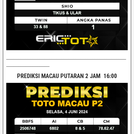
__________________________________________________
__________________
PREDIKSI MACAU PUTARAN 2 JAM 16:00