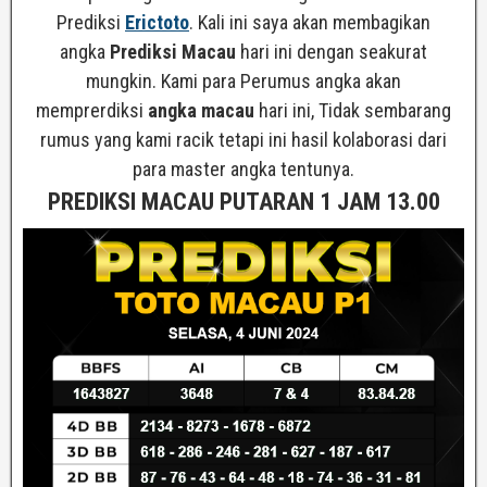
Prediksi
Erictoto
. Kali ini saya akan membagikan
angka
Prediksi Macau
hari ini dengan seakurat
mungkin. Kami para Perumus angka akan
memprerdiksi
angka macau
hari ini, Tidak sembarang
rumus yang kami racik tetapi ini hasil kolaborasi dari
para master angka tentunya.
PREDIKSI MACAU PUTARAN 1 JAM 13.00