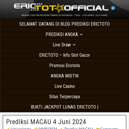
SELAMAT DATANG DI BLOG PREDIKSI ERICTOTO
PREDIKSI ANGKA
Live Draw
ERICTOTO – Info Slot Gacor
Promosi Erictoto
ANGKA MISTIK
Live Casino
Situs Terpercaya
BUKTI JACKPOT LUNAS ERICTOTO |
Prediksi MACAU 4 Juni 2024