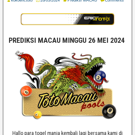
kokoerictoto
26/05/2024
Prediksi MACAU
Comments
PREDIKSI MACAU MINGGU 26 MEI 2024
Hallo para togel mania kembali lagi bersama kami di