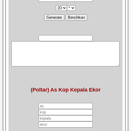
(Poltar) As Kop Kepala Ekor