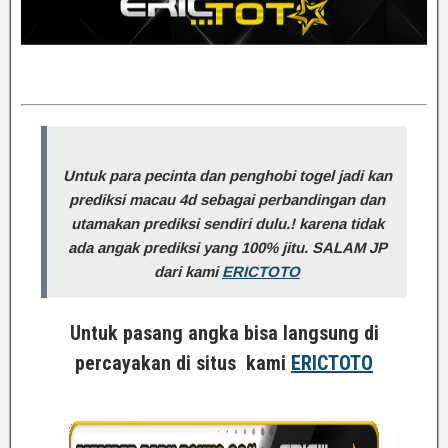
Untuk para pecinta dan penghobi togel jadi kan
prediksi macau 4d sebagai perbandingan dan
utamakan prediksi sendiri dulu.! karena tidak
ada angak prediksi yang 100% jitu. SALAM JP
dari kami
ERICTOTO
Untuk pasang angka bisa langsung di
percayakan di situs kami
ERICTOTO