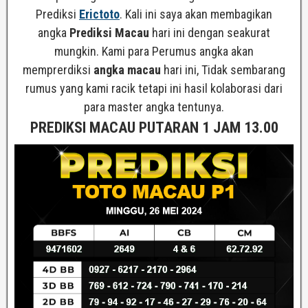
Prediksi
Erictoto
. Kali ini saya akan membagikan
angka
Prediksi Macau
hari ini dengan seakurat
mungkin. Kami para Perumus angka akan
memprerdiksi
angka macau
hari ini, Tidak sembarang
rumus yang kami racik tetapi ini hasil kolaborasi dari
para master angka tentunya.
PREDIKSI MACAU PUTARAN 1 JAM 13.00