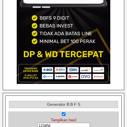
Generator B B F S
Tampilkan hasil