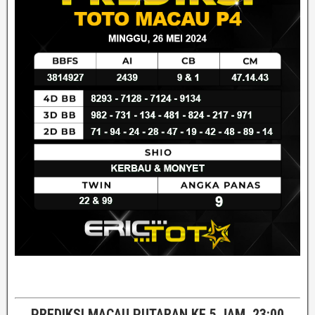
PREDIKSI MACAU PUTARAN KE 5 JAM 23:00