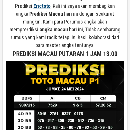
Prediksi
Erictoto
. Kali ini saya akan membagikan
angka
Prediksi Macau
hari ini dengan seakurat
mungkin. Kami para Perumus angka akan
memprerdiksi
angka macau
hari ini, Tidak sembarang
rumus yang kami racik tetapi ini hasil kolaborasi dari
para master angka tentunya.
PREDIKSI MACAU PUTARAN 1 JAM 13.00