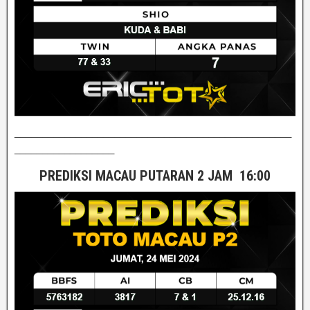
__________________________________________________
__________________
PREDIKSI MACAU PUTARAN 2 JAM 16:00