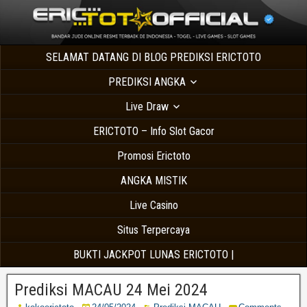
SELAMAT DATANG DI BLOG PREDIKSI ERICTOTO
PREDIKSI ANGKA
Live Draw
ERICTOTO – Info Slot Gacor
Promosi Erictoto
ANGKA MISTIK
Live Casino
Situs Terpercaya
BUKTI JACKPOT LUNAS ERICTOTO |
Prediksi MACAU 24 Mei 2024