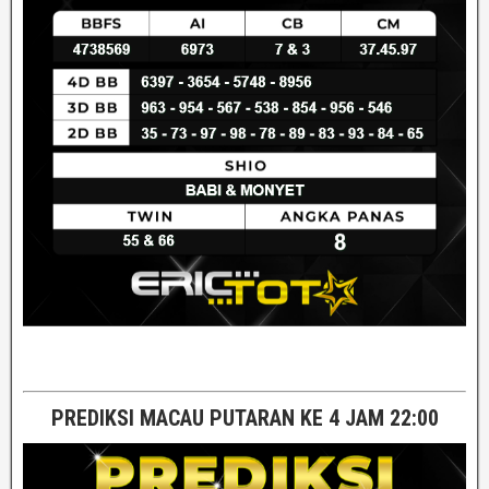
PREDIKSI MACAU PUTARAN KE 4 JAM 22:00