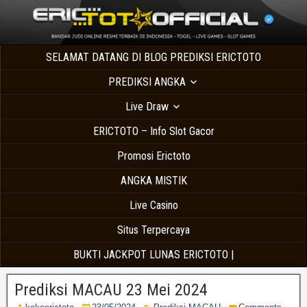
SELAMAT DATANG DI BLOG PREDIKSI ERICTOTO
PREDIKSI ANGKA
Live Draw
ERICTOTO – Info Slot Gacor
Promosi Erictoto
ANGKA MISTIK
Live Casino
Situs Terpercaya
BUKTI JACKPOT LUNAS ERICTOTO |
Prediksi MACAU 23 Mei 2024