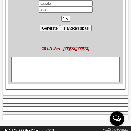
16 LN dari “[78][78][78][78]
ERICTOTO OFFICIAL © 2023
Frontier Theme