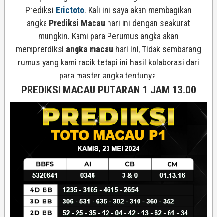
Prediksi
Erictoto
. Kali ini saya akan membagikan
angka
Prediksi Macau
hari ini dengan seakurat
mungkin. Kami para Perumus angka akan
memprerdiksi
angka macau
hari ini, Tidak sembarang
rumus yang kami racik tetapi ini hasil kolaborasi dari
para master angka tentunya.
PREDIKSI MACAU PUTARAN 1 JAM 13.00