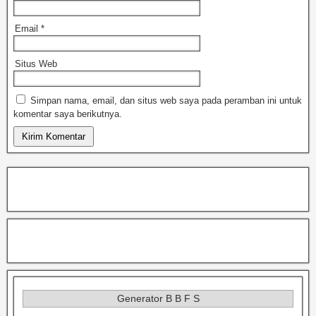
Email
*
Situs Web
Simpan nama, email, dan situs web saya pada peramban ini untuk
komentar saya berikutnya.
Generator B B F S