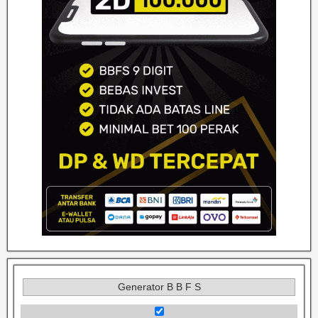
Generator B B F S