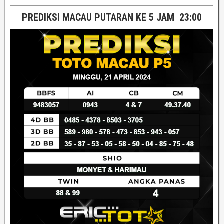
PREDIKSI MACAU PUTARAN KE 5 JAM 23:00