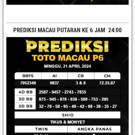
PREDIKSI MACAU PUTARAN KE 6 JAM 24:00