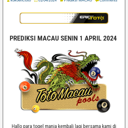
kokoerictoto
01/04/2024
Prediksi MACAU
Comments
PREDIKSI MACAU SENIN 1 APRIL 2024
Hallo para togel mania kembali lagi bersama kami di