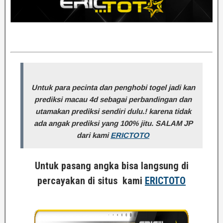
Untuk para pecinta dan penghobi togel jadi kan
prediksi macau 4d sebagai perbandingan dan
utamakan prediksi sendiri dulu.! karena tidak
ada angak prediksi yang 100% jitu. SALAM JP
dari kami
ERICTOTO
Untuk pasang angka bisa langsung di
percayakan di situs kami
ERICTOTO