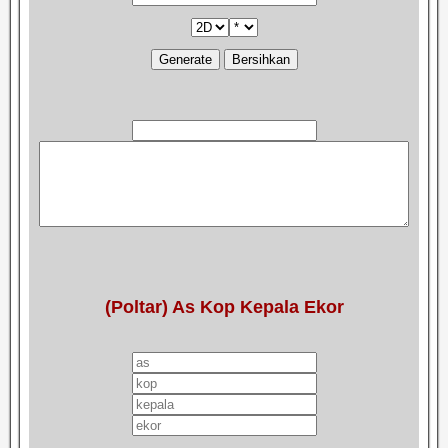
(Poltar) As Kop Kepala Ekor