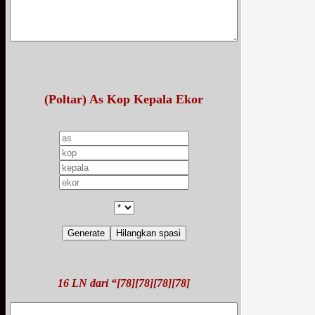
(Poltar) As Kop Kepala Ekor
16 LN dari “[78][78][78][78]