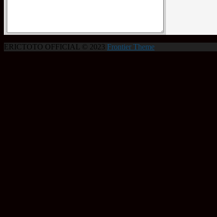
ERICTOTO OFFICIAL © 2023
Frontier Theme