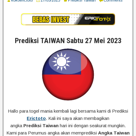
kokoerictoto
27/05/2023
Prediksi Taiwan
Comments
Prediksi TAIWAN Sabtu 27 Mei 2023
Hallo para togel mania kembali lagi bersama kami di Prediksi
Erictoto
. Kali ini saya akan membagikan
angka
Prediksi Taiwan
hari ini dengan seakurat mungkin.
Kami para Perumus angka akan memprediksi
Angka Taiwan