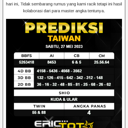
hari ini, Tidak sembarang rumus yang kami racik tetapi ini hasil
kolaborasi dari para master angka tentunya.