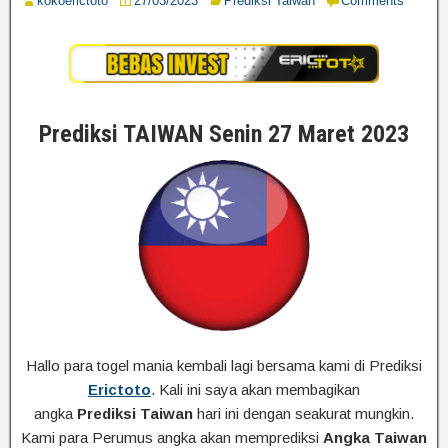
kokoerictoto
27/03/2023
Prediksi Taiwan
Comments
Prediksi TAIWAN Senin 27 Maret 2023
Hallo para togel mania kembali lagi bersama kami di Prediksi
Erictoto
. Kali ini saya akan membagikan
angka
Prediksi Taiwan
hari ini dengan seakurat mungkin.
Kami para Perumus angka akan memprediksi
Angka Taiwan