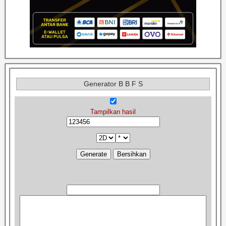
Generator B B F S
Tampilkan hasil