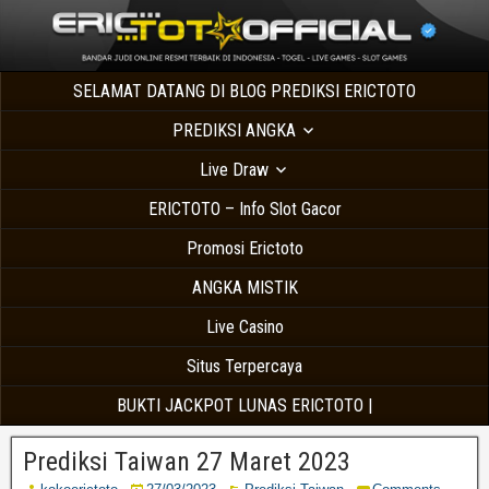
SELAMAT DATANG DI BLOG PREDIKSI ERICTOTO
PREDIKSI ANGKA
Live Draw
ERICTOTO – Info Slot Gacor
Promosi Erictoto
ANGKA MISTIK
Live Casino
Situs Terpercaya
BUKTI JACKPOT LUNAS ERICTOTO |
Prediksi Taiwan 27 Maret 2023