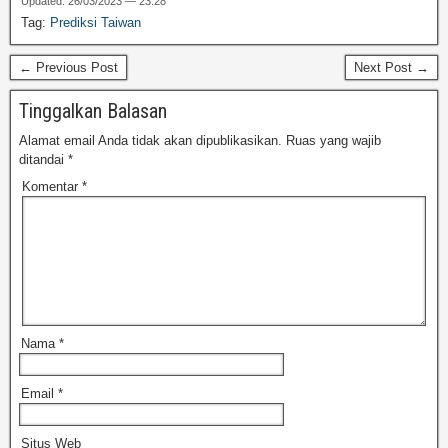
Updated: 26/03/2023 — 23:28
Tag:
Prediksi Taiwan
← Previous Post
Next Post →
Tinggalkan Balasan
Alamat email Anda tidak akan dipublikasikan.
Ruas yang wajib
ditandai
*
Komentar
*
Nama
*
Email
*
Situs Web