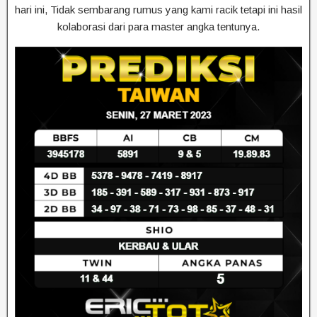
hari ini, Tidak sembarang rumus yang kami racik tetapi ini hasil
kolaborasi dari para master angka tentunya.