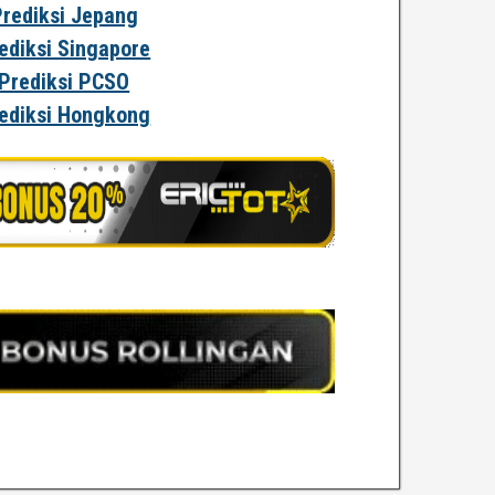
rediksi Jepang
ediksi Singapore
Prediksi PCSO
ediksi Hongkong