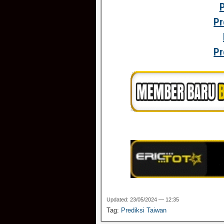
P
Pr
Pr
Updated: 23/05/2024 — 12:35
Tag:
Prediksi Taiwan