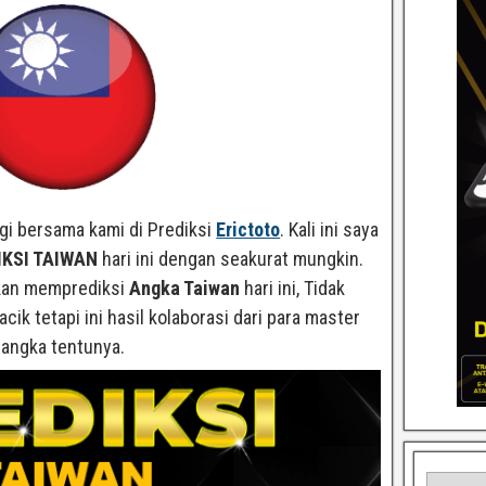
agi bersama kami di Prediksi
Erictoto
. Kali ini saya
IKSI TAIWAN
hari ini dengan seakurat mungkin.
kan memprediksi
Angka Taiwan
hari ini, Tidak
ik tetapi ini hasil kolaborasi dari para master
angka tentunya.