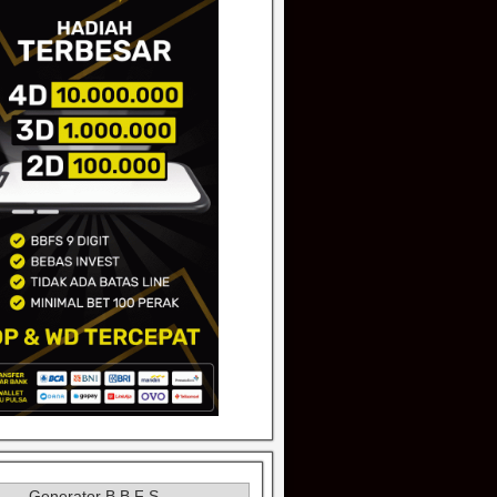
Generator B B F S