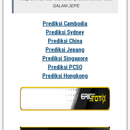
SALAM JEPE
Prediksi Cambodia
Prediksi Sydney
Prediksi China
Prediksi Jepang
Prediksi Singapore
Prediksi PCSO
Prediksi Hongkong