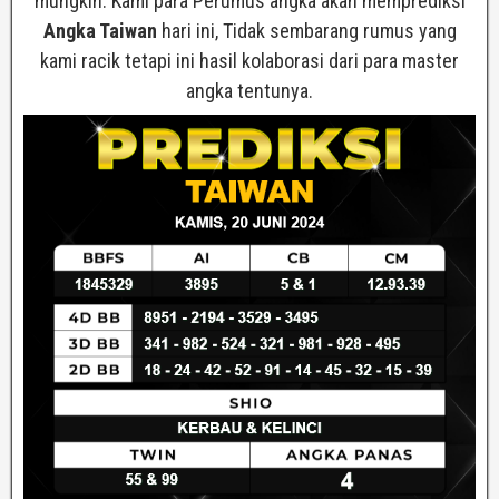
mungkin. Kami para Perumus angka akan memprediksi
Angka Taiwan
hari ini, Tidak sembarang rumus yang
kami racik tetapi ini hasil kolaborasi dari para master
angka tentunya.