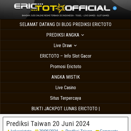
SELAMAT DATANG DI BLOG PREDIKSI ERICTOTO
PREDIKSI ANGKA
Live Draw
ERICTOTO – Info Slot Gacor
Promosi Erictoto
ANGKA MISTIK
Live Casino
Situs Terpercaya
BUKTI JACKPOT LUNAS ERICTOTO |
Prediksi Taiwan 20 Juni 2024