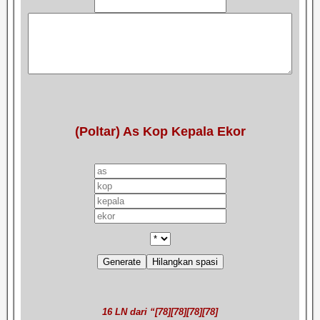
(Poltar) As Kop Kepala Ekor
16 LN dari “[78][78][78][78]