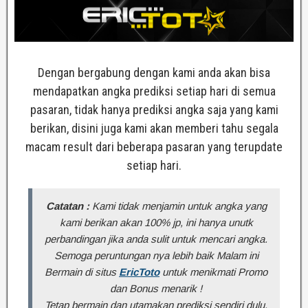
Dengan bergabung dengan kami anda akan bisa
mendapatkan angka prediksi setiap hari di semua
pasaran, tidak hanya prediksi angka saja yang kami
berikan, disini juga kami akan memberi tahu segala
macam result dari beberapa pasaran yang terupdate
setiap hari.
Catatan :
Kami tidak menjamin untuk angka yang
kami berikan akan 100% jp, ini hanya unutk
perbandingan jika anda sulit untuk mencari angka.
Semoga peruntungan nya lebih baik Malam ini
Bermain di situs
EricToto
untuk menikmati Promo
dan Bonus menarik !
Tetap bermain dan utamakan prediksi sendiri dulu.