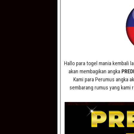
Hallo para togel mania kembali l
akan membagikan angka
PRED
Kami para Perumus angka a
sembarang rumus yang kami rac