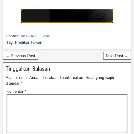
Updated: 19/08/2025 — 23:44
Tag:
Prediksi Taiwan
← Previous Post
Next Post →
Tinggalkan Balasan
Alamat email Anda tidak akan dipublikasikan.
Ruas yang wajib
ditandai
*
Komentar
*