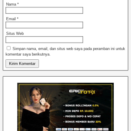
Nama
*
Email
*
Situs Web
Simpan nama, email, dan situs web saya pada peramban ini untuk
komentar saya berikutnya.