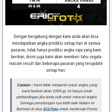
Dengan bergabung dengan kami anda akan bisa
mendapatkan angka prediksi setiap hari di semua
pasaran, tidak hanya prediksi angka saja yang kami
berikan, disini juga kami akan memberi tahu segala
macam result dari beberapa pasaran yang terupdate
setiap hari.
Catatan :
Kami tidak menjamin untuk angka yang
kami berikan akan 100% jp, ini hanya unutk
perbandingan jika anda sulit untuk mencari angka.
Semoga peruntungan nya lebih baik Malam ini
Bermain di situs
EricToto
untuk menikmati Promo