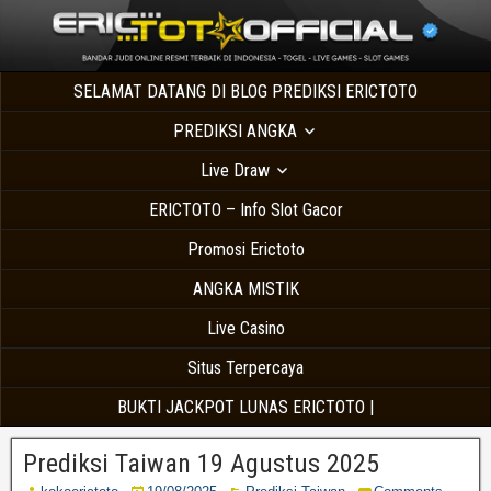
SELAMAT DATANG DI BLOG PREDIKSI ERICTOTO
PREDIKSI ANGKA
Live Draw
ERICTOTO – Info Slot Gacor
Promosi Erictoto
ANGKA MISTIK
Live Casino
Situs Terpercaya
BUKTI JACKPOT LUNAS ERICTOTO |
Prediksi Taiwan 19 Agustus 2025