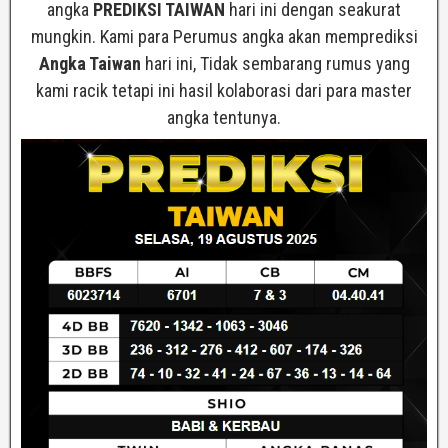
angka
PREDIKSI TAIWAN
hari ini dengan seakurat
mungkin. Kami para Perumus angka akan memprediksi
Angka Taiwan
hari ini, Tidak sembarang rumus yang
kami racik tetapi ini hasil kolaborasi dari para master
angka tentunya.