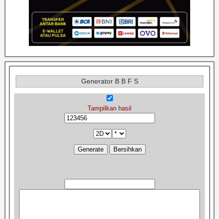
Generator B B F S
Tampilkan hasil