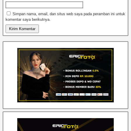
Simpan nama, email, dan situs web saya pada peramban ini untuk
komentar saya berikutnya.