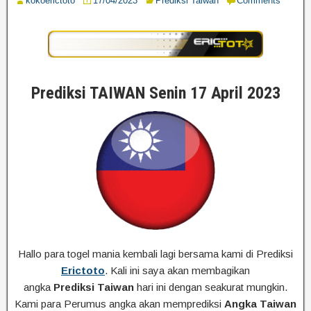
kokoerictoto
17/04/2023
Prediksi Taiwan
Comments
Prediksi TAIWAN Senin 17 April 2023
Hallo para togel mania kembali lagi bersama kami di Prediksi
Erictoto
. Kali ini saya akan membagikan
angka
Prediksi Taiwan
hari ini dengan seakurat mungkin.
Kami para Perumus angka akan memprediksi
Angka Taiwan