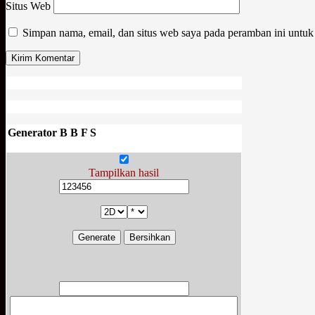
Situs Web
Simpan nama, email, dan situs web saya pada peramban ini untuk
Generator B B F S
Tampilkan hasil