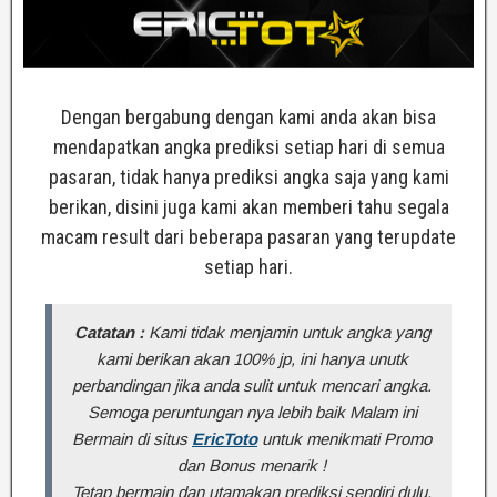
Dengan bergabung dengan kami anda akan bisa
mendapatkan angka prediksi setiap hari di semua
pasaran, tidak hanya prediksi angka saja yang kami
berikan, disini juga kami akan memberi tahu segala
macam result dari beberapa pasaran yang terupdate
setiap hari.
Catatan :
Kami tidak menjamin untuk angka yang
kami berikan akan 100% jp, ini hanya unutk
perbandingan jika anda sulit untuk mencari angka.
Semoga peruntungan nya lebih baik Malam ini
Bermain di situs
EricToto
untuk menikmati Promo
dan Bonus menarik !
Tetap bermain dan utamakan prediksi sendiri dulu.