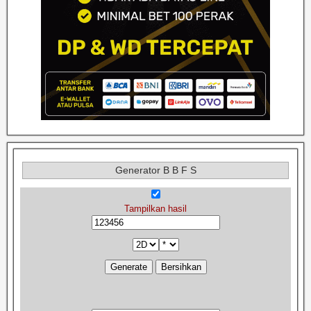
Generator B B F S
Tampilkan hasil