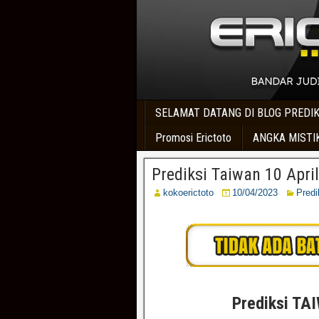
SELAMAT DATANG DI BLOG PREDIK
Promosi Erictoto
ANGKA MISTI
Prediksi Taiwan 10 Apri
kokoerictoto
10/04/2023
Predi
Prediksi TA