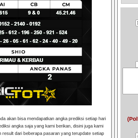
a akan bisa mendapatkan angka prediksi setiap hari
(Po
diksi angka saja yang kami berikan, disini juga kami
esult dari beberapa pasaran yang terupdate setiap