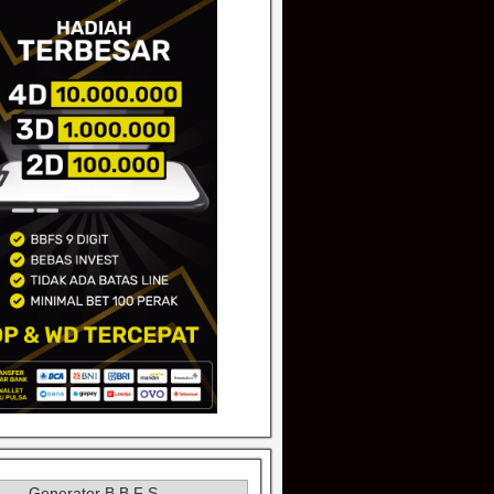
Generator B B F S