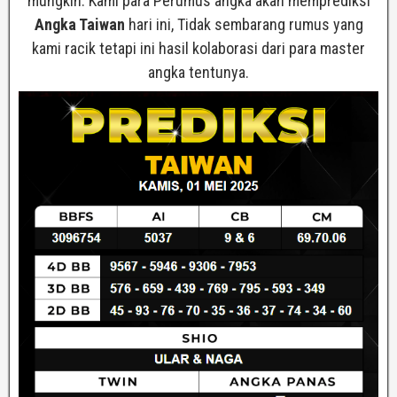
mungkin. Kami para Perumus angka akan memprediksi
Angka Taiwan
hari ini, Tidak sembarang rumus yang
kami racik tetapi ini hasil kolaborasi dari para master
angka tentunya.