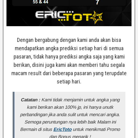
Dengan bergabung dengan kami anda akan bisa
mendapatkan angka prediksi setiap hari di semua
pasaran, tidak hanya prediksi angka saja yang kami
berikan, disini juga kami akan memberi tahu segala
macam result dari beberapa pasaran yang terupdate
setiap hari.
Catatan :
Kami tidak menjamin untuk angka yang
kami berikan akan 100% jp, ini hanya unutk
perbandingan jika anda sulit untuk mencari angka.
Semoga peruntungan nya lebih baik Malam ini
Bermain di situs
EricToto
untuk menikmati Promo
dan Bonus menarik !