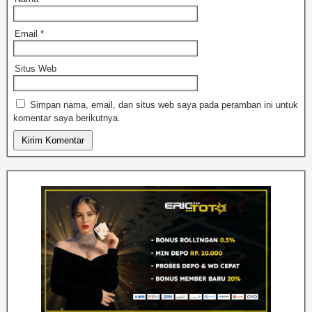
Email
*
Situs Web
Simpan nama, email, dan situs web saya pada peramban ini untuk
komentar saya berikutnya.