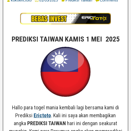
kokoerictoto
01/05/2025
Prediksi Taiwan
Comments
PREDIKSI TAIWAN KAMIS 1 MEI 2025
Hallo para togel mania kembali lagi bersama kami di
Prediksi
Erictoto
. Kali ini saya akan membagikan
angka
PREDIKSI TAIWAN
hari ini dengan seakurat