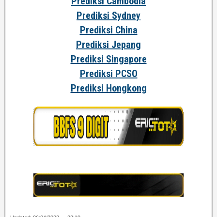
Prediksi Cambodia
Prediksi Sydney
Prediksi China
Prediksi Jepang
Prediksi Singapore
Prediksi PCSO
Prediksi Hongkong