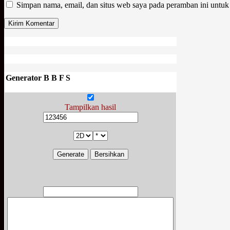
Simpan nama, email, dan situs web saya pada peramban ini untuk
Generator B B F S
Tampilkan hasil