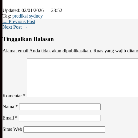
Updated: 02/01/2026 — 23:52
Tag:
prediksi sydney
← Previous Post
Next Post →
Tinggalkan Balasan
Alamat email Anda tidak akan dipublikasikan.
Ruas yang wajib ditan
Komentar
*
Nama
*
Email
*
Situs Web