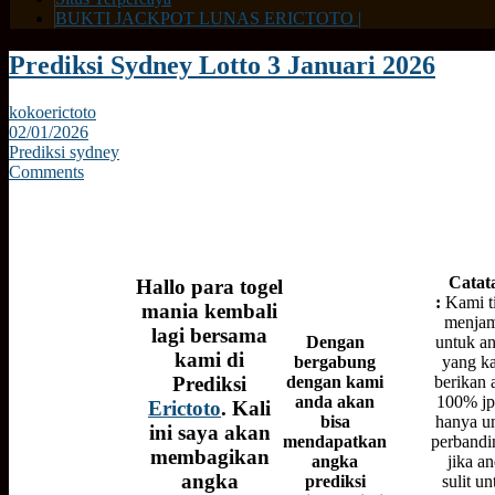
BUKTI JACKPOT LUNAS ERICTOTO |
Prediksi Sydney Lotto 3 Januari 2026
kokoerictoto
02/01/2026
Prediksi sydney
Comments
Catat
Hallo para togel
:
Kami t
mania kembali
menja
lagi bersama
Dengan
untuk a
kami di
bergabung
yang k
Prediksi
dengan kami
berikan 
anda akan
100% jp,
Erictoto
. Kali
bisa
hanya u
ini saya akan
mendapatkan
perbandi
membagikan
angka
jika a
angka
prediksi
sulit un