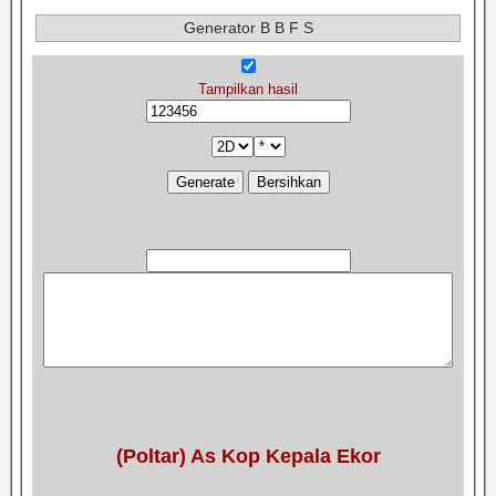
Generator B B F S
Tampilkan hasil
(Poltar) As Kop Kepala Ekor