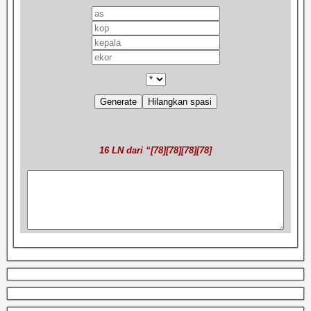
16 LN dari “[78][78][78][78]