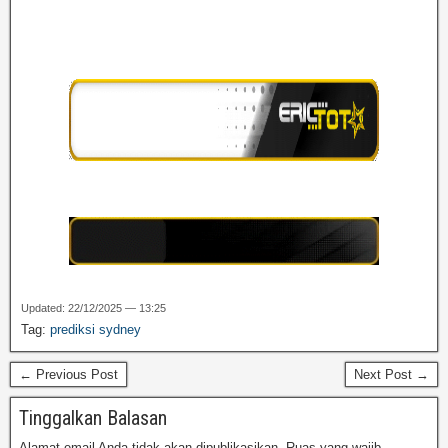
Updated: 22/12/2025 — 13:25
Tag:
prediksi sydney
← Previous Post
Next Post →
Tinggalkan Balasan
Alamat email Anda tidak akan dipublikasikan.
Ruas yang wajib