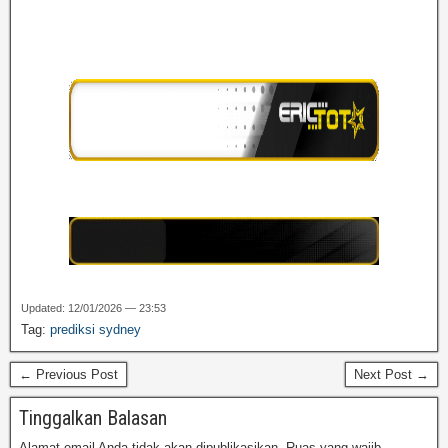
Updated: 12/01/2026 — 23:53
Tag:
prediksi sydney
← Previous Post
Next Post →
Tinggalkan Balasan
Alamat email Anda tidak akan dipublikasikan.
Ruas yang wajib