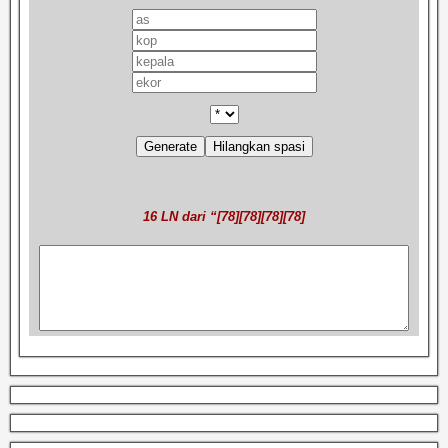
16 LN dari “[78][78][78][78]