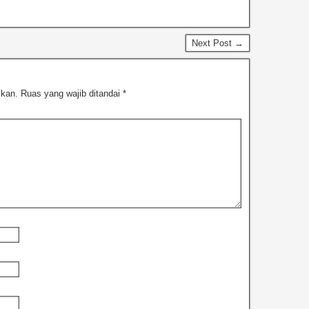
Next Post →
ikan.
Ruas yang wajib ditandai
*