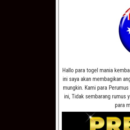
Hallo para togel mania kembal
ini saya akan membagikan a
mungkin. Kami para Perumus
ini, Tidak sembarang rumus ya
para m