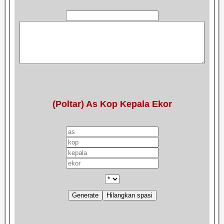
(Poltar) As Kop Kepala Ekor