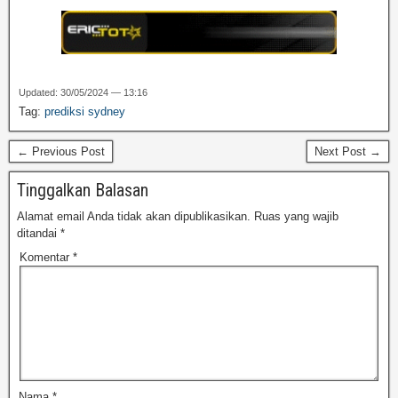
Updated: 30/05/2024 — 13:16
Tag:
prediksi sydney
← Previous Post
Next Post →
Tinggalkan Balasan
Alamat email Anda tidak akan dipublikasikan.
Ruas yang wajib
ditandai
*
Komentar
*
Nama
*