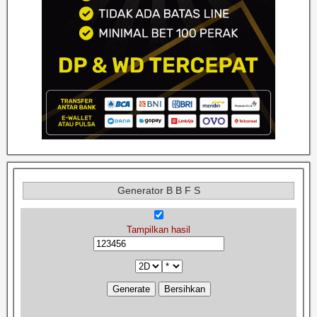
Generator B B F S
Tampilkan hasil