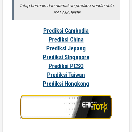
Tetap bermain dan utamakan prediksi sendiri dulu.
SALAM JEPE
Prediksi Cambodia
Prediksi China
Prediksi Jepang
Prediksi Singapore
Prediksi PCSO
Prediksi Taiwan
Prediksi Hongkong