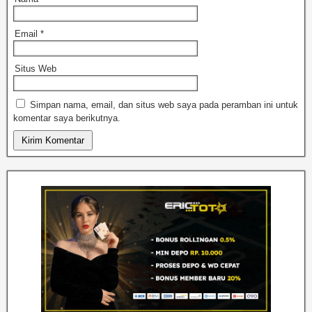
Email
*
Situs Web
Simpan nama, email, dan situs web saya pada peramban ini untuk
komentar saya berikutnya.