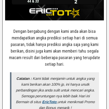
Dengan bergabung dengan kami anda akan bisa
mendapatkan angka prediksi setiap hari di semua
pasaran, tidak hanya prediksi angka saja yang kami
berikan, disini juga kami akan memberi tahu segala
macam result dari beberapa pasaran yang terupdate
setiap hari.
Catatan :
Kami tidak menjamin untuk angka yang
kami berikan akan 100% jp, ini hanya unutk
perbandingan jika anda sulit untuk mencari angka.
Semoga peruntungan nya lebih baik Hari ini
Bermain di situs
EricToto
untuk menikmati Promo
dan Bonus menarik !