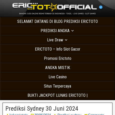
SELAMAT DATANG DI BLOG PREDIKSI ERICTOTO
PREDIKSI ANGKA
Live Draw
ERICTOTO – Info Slot Gacor
Promosi Erictoto
ANGKA MISTIK
Live Casino
Situs Terpercaya
BUKTI JACKPOT LUNAS ERICTOTO |
Prediksi Sydney 30 Juni 2024