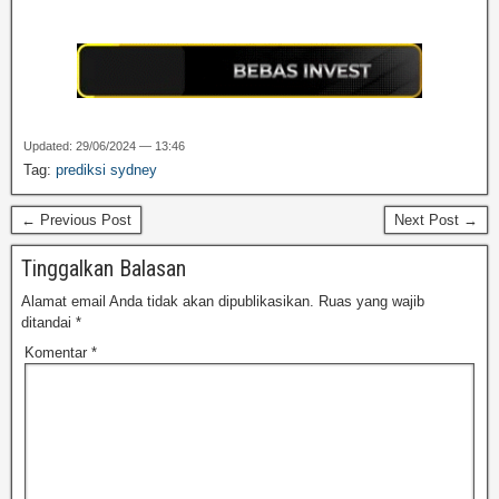
Updated: 29/06/2024 — 13:46
Tag:
prediksi sydney
← Previous Post
Next Post →
Tinggalkan Balasan
Alamat email Anda tidak akan dipublikasikan.
Ruas yang wajib
ditandai
*
Komentar
*