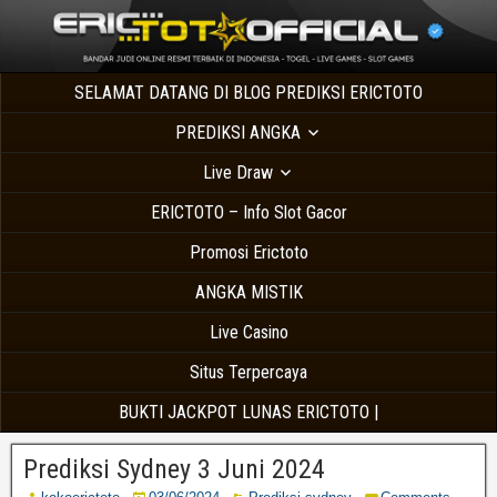
SELAMAT DATANG DI BLOG PREDIKSI ERICTOTO
PREDIKSI ANGKA
Live Draw
ERICTOTO – Info Slot Gacor
Promosi Erictoto
ANGKA MISTIK
Live Casino
Situs Terpercaya
BUKTI JACKPOT LUNAS ERICTOTO |
Prediksi Sydney 3 Juni 2024