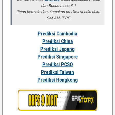
dan Bonus menarik !
Tetap bermain dan utamakan prediksi sendiri dulu.
SALAM JEPE
Prediksi Cambodia
Prediksi China
Prediksi Jepang
Prediksi Singapore
Prediksi PCSO
Prediksi Taiwan
Prediksi Hongkong