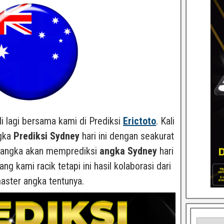
i lagi bersama kami di Prediksi
Erictoto
. Kali
ngka
Prediksi Sydney
hari ini dengan seakurat
 angka akan memprediksi
angka Sydney
hari
ng kami racik tetapi ini hasil kolaborasi dari
aster angka tentunya.