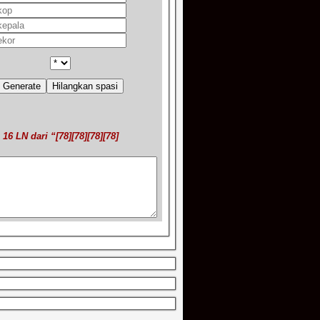
16 LN dari “[78][78][78][78]