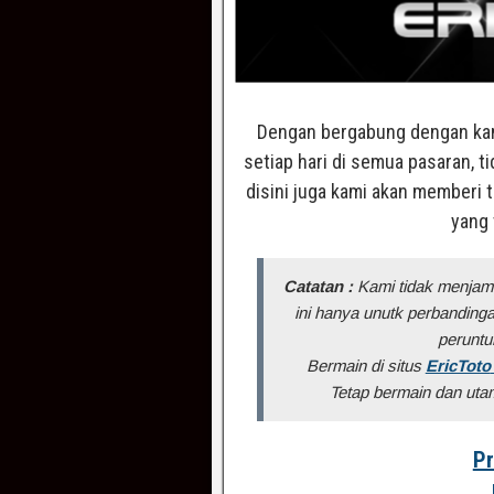
Dengan bergabung dengan kam
setiap hari di semua pasaran, t
disini juga kami akan memberi 
yang 
Catatan :
Kami tidak menjam
ini hanya unutk perbanding
peruntu
Bermain di situs
EricToto
Tetap bermain dan uta
Pr