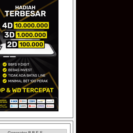
Generator B B F S