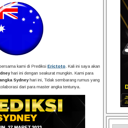
 bersama kami di Prediksi
Erictoto
. Kali ini saya akan
ydney
hari ini dengan seakurat mungkin. Kami para
angka Sydney
hari ini, Tidak sembarang rumus yang
l kolaborasi dari para master angka tentunya.