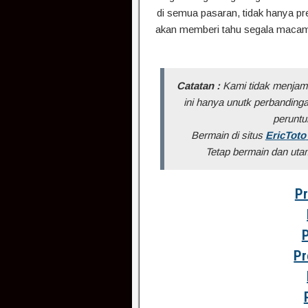
di semua pasaran, tidak hanya pre
akan memberi tahu segala macam r
Catatan :
Kami tidak menjam
ini hanya unutk perbanding
peruntu
Bermain di situs
EricToto
Tetap bermain dan uta
Pr
P
Pr