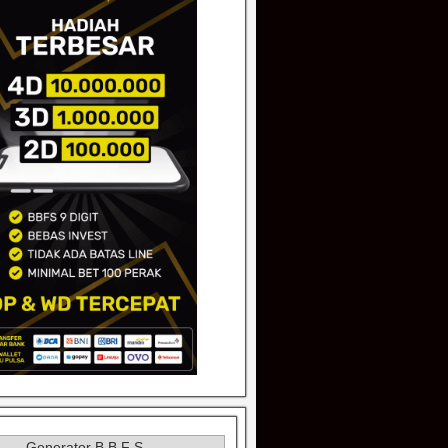
Generator B B F S