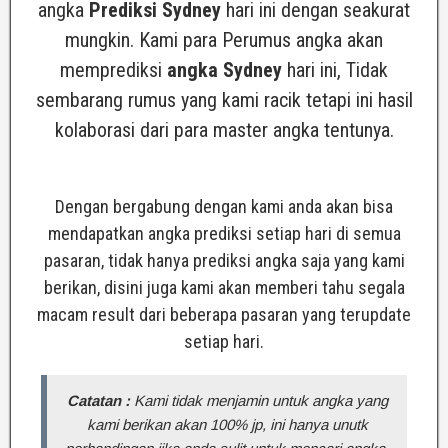
angka
Prediksi Sydney
hari ini dengan seakurat
mungkin. Kami para Perumus angka akan
memprediksi
angka Sydney
hari ini, Tidak
sembarang rumus yang kami racik tetapi ini hasil
kolaborasi dari para master angka tentunya.
Dengan bergabung dengan kami anda akan bisa
mendapatkan angka prediksi setiap hari di semua
pasaran, tidak hanya prediksi angka saja yang kami
berikan, disini juga kami akan memberi tahu segala
macam result dari beberapa pasaran yang terupdate
setiap hari.
Catatan :
Kami tidak menjamin untuk angka yang
kami berikan akan 100% jp, ini hanya unutk