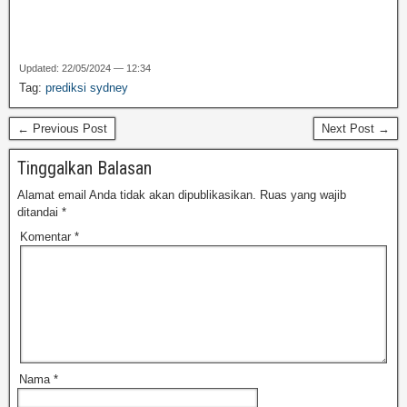
Updated: 22/05/2024 — 12:34
Tag:
prediksi sydney
← Previous Post
Next Post →
Tinggalkan Balasan
Alamat email Anda tidak akan dipublikasikan.
Ruas yang wajib
ditandai
*
Komentar
*
Nama
*