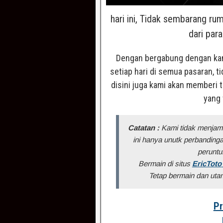
hari ini, Tidak sembarang rum
dari par
Dengan bergabung dengan kam
setiap hari di semua pasaran, t
disini juga kami akan memberi 
yang 
Catatan :
Kami tidak menjam
ini hanya unutk perbanding
peruntu
Bermain di situs
EricToto
Tetap bermain dan uta
Pr