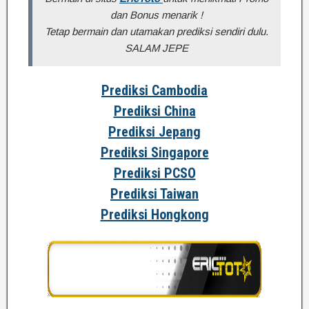
dan Bonus menarik !
Tetap bermain dan utamakan prediksi sendiri dulu.
SALAM JEPE
Prediksi Cambodia
Prediksi China
Prediksi Jepang
Prediksi Singapore
Prediksi PCSO
Prediksi Taiwan
Prediksi Hongkong