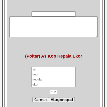
(Poltar) As Kop Kepala Ekor