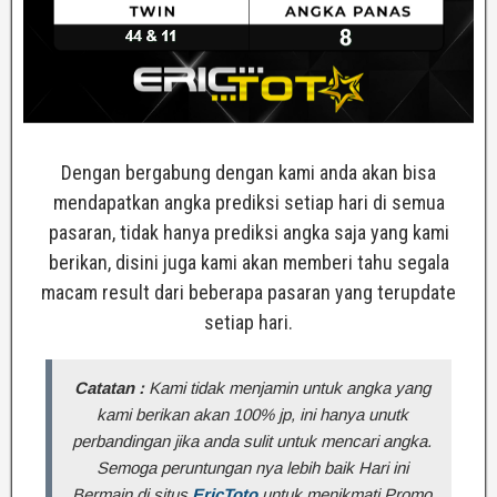
Dengan bergabung dengan kami anda akan bisa
mendapatkan angka prediksi setiap hari di semua
pasaran, tidak hanya prediksi angka saja yang kami
berikan, disini juga kami akan memberi tahu segala
macam result dari beberapa pasaran yang terupdate
setiap hari.
Catatan :
Kami tidak menjamin untuk angka yang
kami berikan akan 100% jp, ini hanya unutk
perbandingan jika anda sulit untuk mencari angka.
Semoga peruntungan nya lebih baik Hari ini
Bermain di situs
EricToto
untuk menikmati Promo