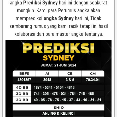
angka
Prediksi Sydney
hari ini dengan seakurat
mungkin. Kami para Perumus angka akan
memprediksi
angka Sydney
hari ini, Tidak
sembarang rumus yang kami racik tetapi ini hasil
kolaborasi dari para master angka tentunya.