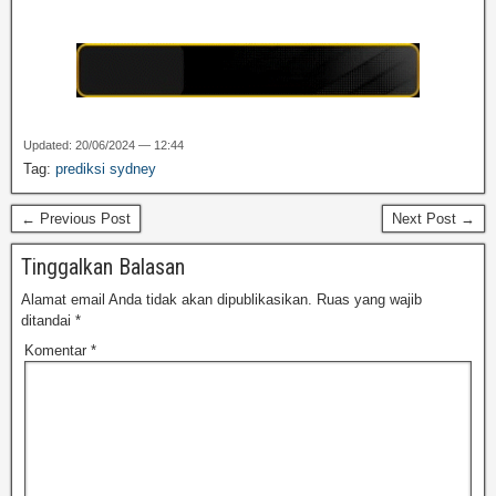
Updated: 20/06/2024 — 12:44
Tag:
prediksi sydney
← Previous Post
Next Post →
Tinggalkan Balasan
Alamat email Anda tidak akan dipublikasikan.
Ruas yang wajib
ditandai
*
Komentar
*