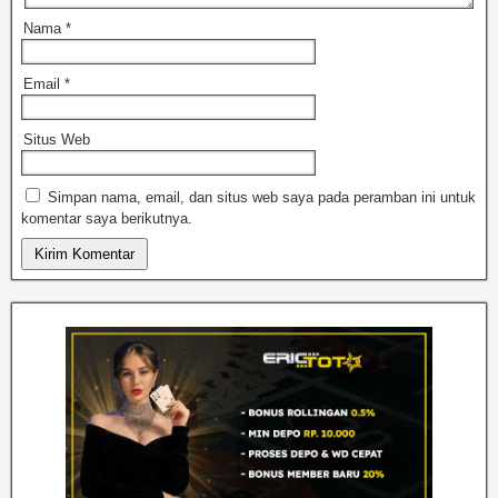
Nama
*
Email
*
Situs Web
Simpan nama, email, dan situs web saya pada peramban ini untuk
komentar saya berikutnya.