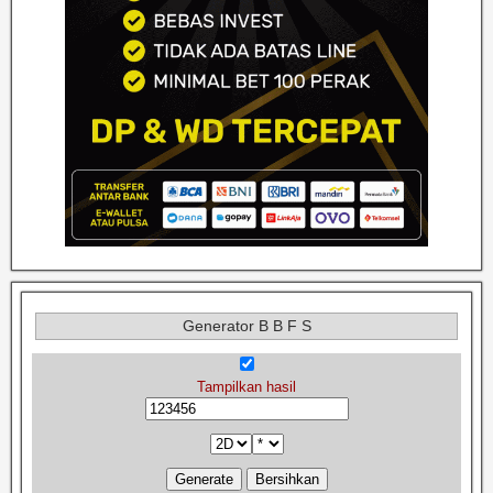
Generator B B F S
Tampilkan hasil