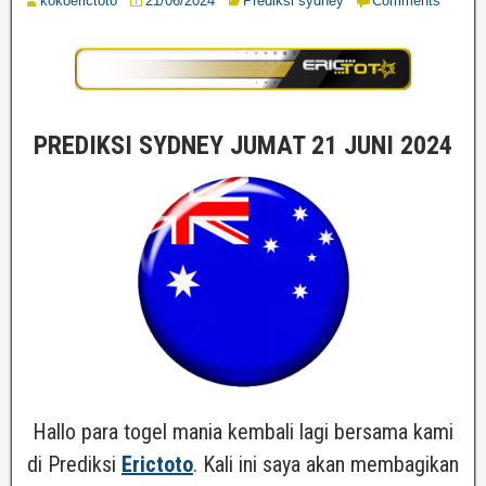
kokoerictoto
21/06/2024
Prediksi sydney
Comments
PREDIKSI SYDNEY JUMAT 21 JUNI 2024
Hallo para togel mania kembali lagi bersama kami
di Prediksi
Erictoto
. Kali ini saya akan membagikan