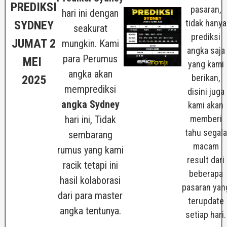
PREDIKSI
pasaran,
hari ini dengan
tidak hanya
SYDNEY
seakurat
prediksi
JUMAT 2
mungkin. Kami
angka saja
para Perumus
MEI
yang kami
angka akan
berikan,
2025
memprediksi
disini juga
angka Sydney
kami akan
hari ini, Tidak
memberi
tahu segala
sembarang
macam
rumus yang kami
result dari
racik tetapi ini
beberapa
hasil kolaborasi
pasaran yan
dari para master
terupdate
angka tentunya.
setiap hari.