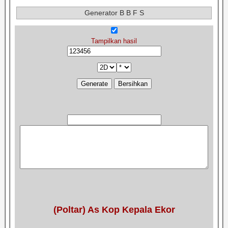
Generator B B F S
Tampilkan hasil
(Poltar) As Kop Kepala Ekor