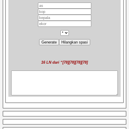
16 LN dari “[78][78][78][78]