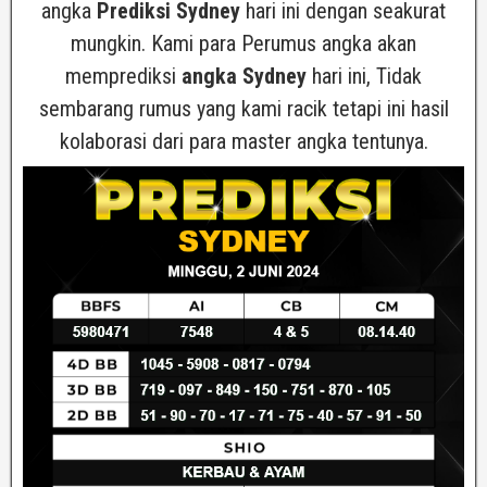
angka
Prediksi Sydney
hari ini dengan seakurat
mungkin. Kami para Perumus angka akan
memprediksi
angka Sydney
hari ini, Tidak
sembarang rumus yang kami racik tetapi ini hasil
kolaborasi dari para master angka tentunya.