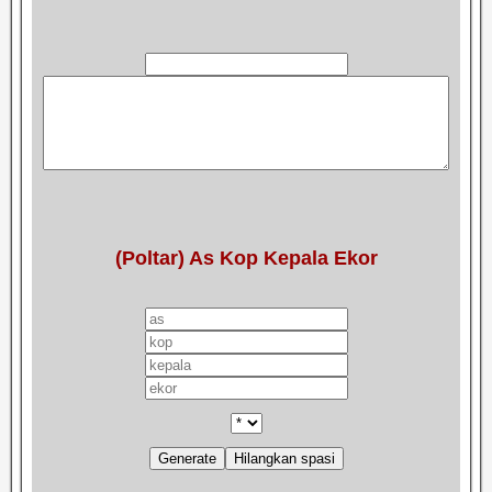
(Poltar) As Kop Kepala Ekor