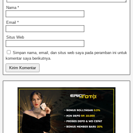
Nama
*
Email
*
Situs Web
Simpan nama, email, dan situs web saya pada peramban ini untuk
komentar saya berikutnya.