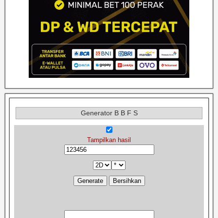
Generator B B F S
Tampilkan hasil