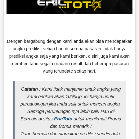
Dengan bergabung dengan kami anda akan bisa mendapatkan
angka prediksi setiap hari di semua pasaran, tidak hanya
prediksi angka saja yang kami berikan, disini juga kami akan
memberi tahu segala macam result dari beberapa pasaran
yang terupdate setiap hari.
Catatan :
Kami tidak menjamin untuk angka yang
kami berikan akan 100% jp, ini hanya unutk
perbandingan jika anda sulit untuk mencari angka.
Semoga peruntungan nya lebih baik Hari ini
Bermain di situs
EricToto
untuk menikmati Promo
dan Bonus menarik !
Tetap bermain dan utamakan prediksi sendiri dulu.