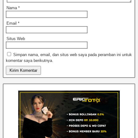
Nama
*
Email
*
Situs Web
Simpan nama, email, dan situs web saya pada peramban ini untuk
komentar saya berikutnya.