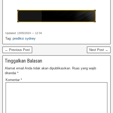
Updated: 13/05/2024 — 12:34
Tag:
prediksi sydney
← Previous Post
Next Post →
Tinggalkan Balasan
Alamat email Anda tidak akan dipublikasikan.
Ruas yang wajib
ditandai
*
Komentar
*