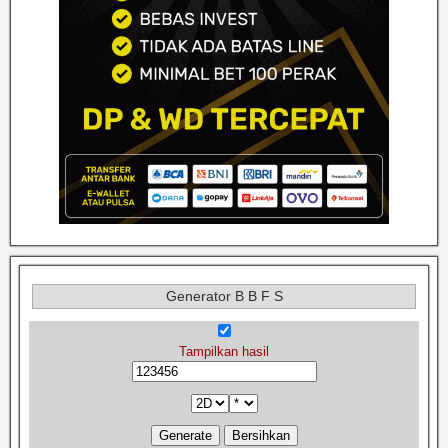
Generator B B F S
Tampilkan hasil