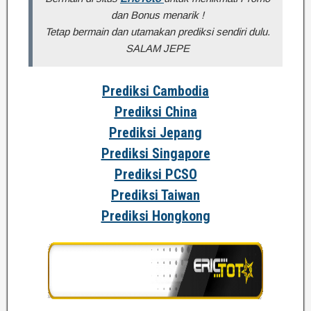
dan Bonus menarik !
Tetap bermain dan utamakan prediksi sendiri dulu.
SALAM JEPE
Prediksi Cambodia
Prediksi China
Prediksi Jepang
Prediksi Singapore
Prediksi PCSO
Prediksi Taiwan
Prediksi Hongkong