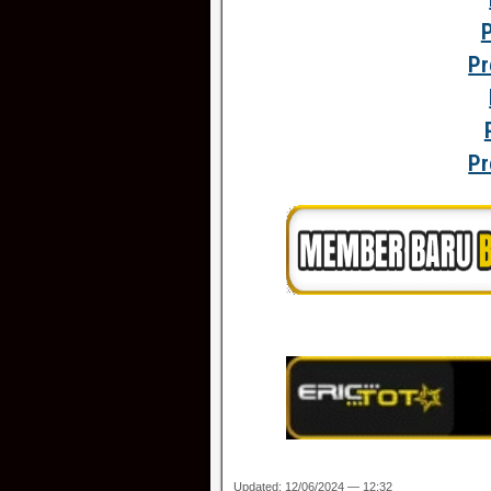
P
Pr
Pr
Updated: 12/06/2024 — 12:32