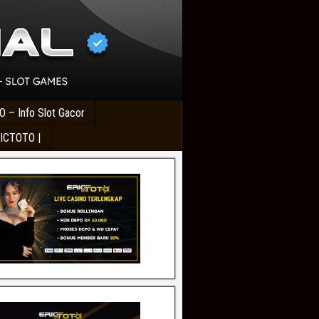
 – Info Slot Gacor
ICTOTO |