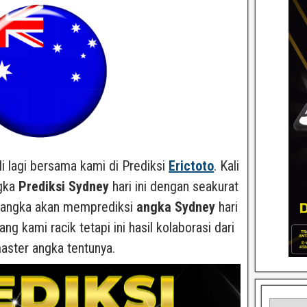
i lagi bersama kami di Prediksi
Erictoto
. Kali
ngka
Prediksi Sydney
hari ini dengan seakurat
 angka akan memprediksi
angka Sydney
hari
ng kami racik tetapi ini hasil kolaborasi dari
aster angka tentunya.