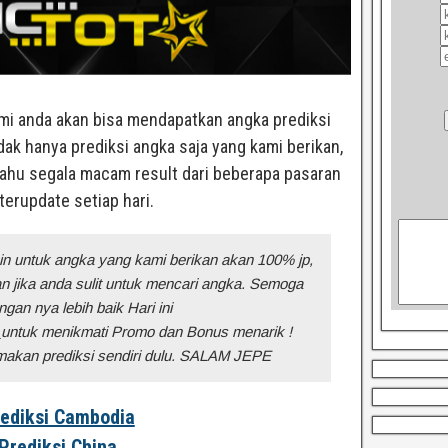
i anda akan bisa mendapatkan angka prediksi
idak hanya prediksi angka saja yang kami berikan,
tahu segala macam result dari beberapa pasaran
terupdate setiap hari.
in untuk angka yang kami berikan akan 100% jp,
an jika anda sulit untuk mencari angka. Semoga
ngan nya lebih baik Hari ini
untuk menikmati Promo dan Bonus menarik !
makan prediksi sendiri dulu. SALAM JEPE
ediksi Cambodia
Prediksi China