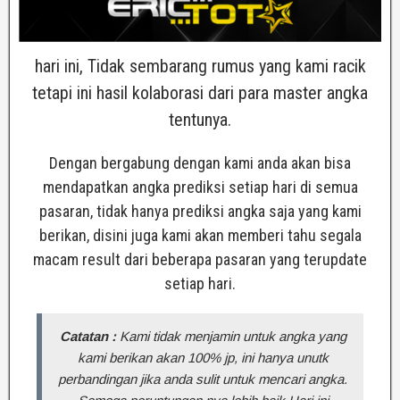
hari ini, Tidak sembarang rumus yang kami racik
tetapi ini hasil kolaborasi dari para master angka
tentunya.
Dengan bergabung dengan kami anda akan bisa
mendapatkan angka prediksi setiap hari di semua
pasaran, tidak hanya prediksi angka saja yang kami
berikan, disini juga kami akan memberi tahu segala
macam result dari beberapa pasaran yang terupdate
setiap hari.
Catatan :
Kami tidak menjamin untuk angka yang
kami berikan akan 100% jp, ini hanya unutk
perbandingan jika anda sulit untuk mencari angka.