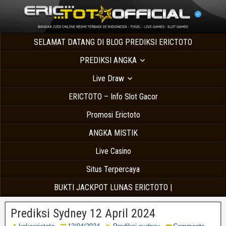
SELAMAT DATANG DI BLOG PREDIKSI ERICTOTO
PREDIKSI ANGKA
Live Draw
ERICTOTO – Info Slot Gacor
Promosi Erictoto
ANGKA MISTIK
Live Casino
Situs Terpercaya
BUKTI JACKPOT LUNAS ERICTOTO |
Prediksi Sydney 12 April 2024