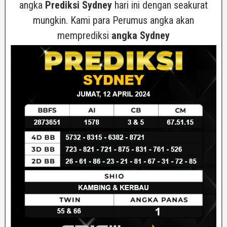
angka
Prediksi Sydney
hari ini dengan seakurat
mungkin. Kami para Perumus angka akan
memprediksi
angka Sydney