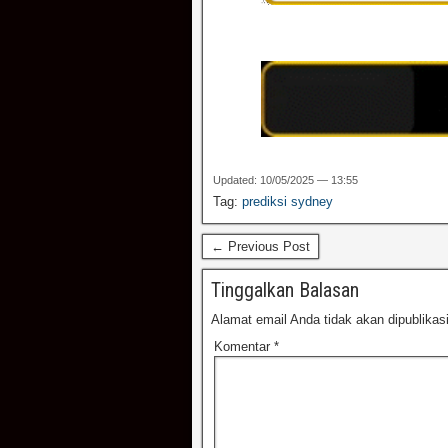
Updated: 10/05/2025 — 13:55
Tag:
prediksi sydney
← Previous Post
Tinggalkan Balasan
Alamat email Anda tidak akan dipublikas
Komentar
*