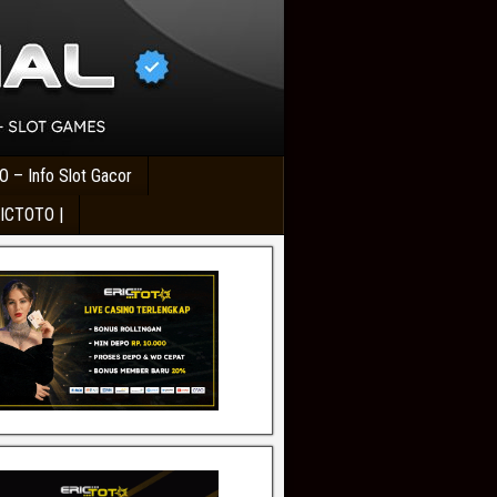
 – Info Slot Gacor
ICTOTO |