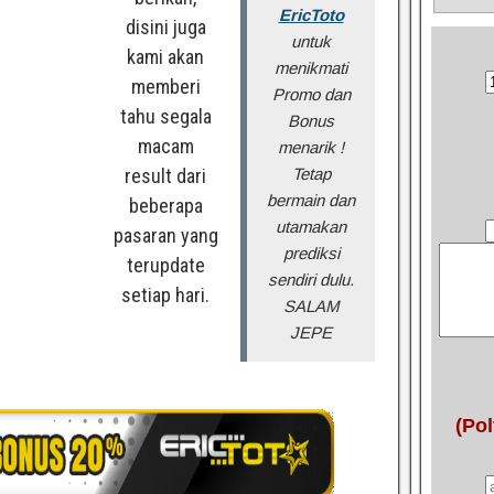
EricToto
disini juga
untuk
kami akan
menikmati
memberi
Promo dan
tahu segala
Bonus
macam
menarik !
result dari
Tetap
bermain dan
beberapa
utamakan
pasaran yang
prediksi
terupdate
sendiri dulu.
setiap hari.
SALAM
JEPE
(Po