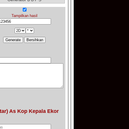
Tampilkan hasil
ltar) As Kop Kepala Ekor