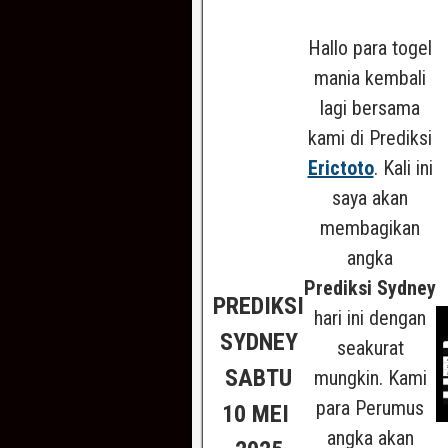
Hallo para togel
mania kembali
lagi bersama
kami di Prediksi
Erictoto
. Kali ini
saya akan
membagikan
angka
Prediksi Sydney
PREDIKSI
hari ini dengan
SYDNEY
seakurat
SABTU
mungkin. Kami
para Perumus
10 MEI
angka akan