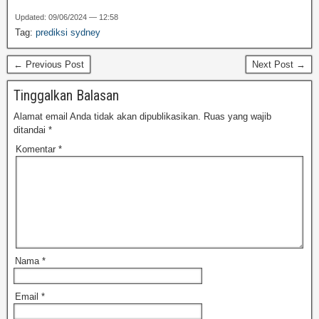
Updated: 09/06/2024 — 12:58
Tag:
prediksi sydney
← Previous Post
Next Post →
Tinggalkan Balasan
Alamat email Anda tidak akan dipublikasikan.
Ruas yang wajib
ditandai
*
Komentar
*
Nama
*
Email
*