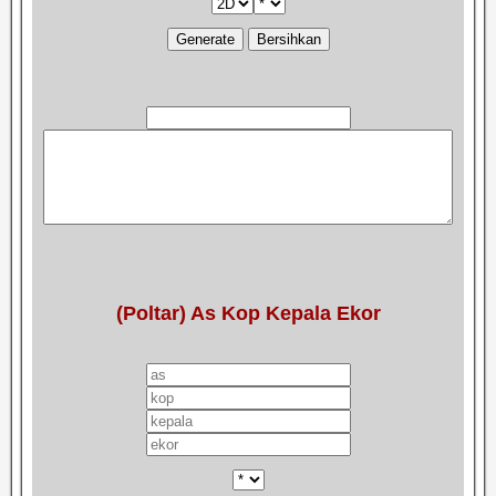
(Poltar) As Kop Kepala Ekor