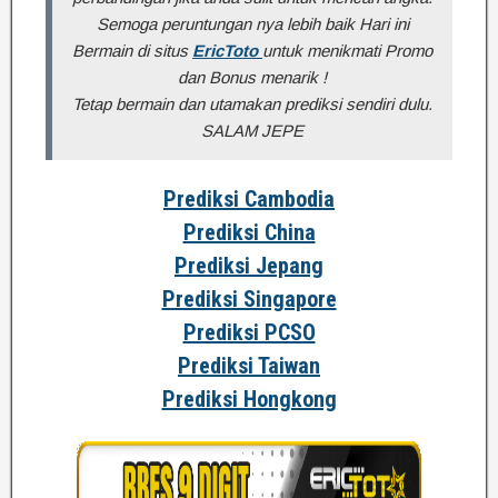
Semoga peruntungan nya lebih baik Hari ini
Bermain di situs
EricToto
untuk menikmati Promo
dan Bonus menarik !
Tetap bermain dan utamakan prediksi sendiri dulu.
SALAM JEPE
Prediksi Cambodia
Prediksi China
Prediksi Jepang
Prediksi Singapore
Prediksi PCSO
Prediksi Taiwan
Prediksi Hongkong