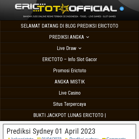
SELAMAT DATANG DI BLOG PREDIKSI ERICTOTO
PREDIKSI ANGKA
Live Draw
ERICTOTO – Info Slot Gacor
Promosi Erictoto
ANGKA MISTIK
Live Casino
Situs Terpercaya
BUKTI JACKPOT LUNAS ERICTOTO |
Prediksi Sydney 01 April 2023