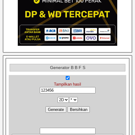
Generator B B F S
Tampilkan hasil