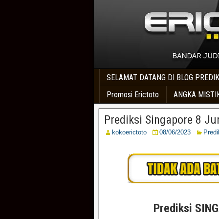
SELAMAT DATANG DI BLOG PREDIK
Promosi Erictoto
ANGKA MISTI
Prediksi Singapore 8 Ju
kokoerictoto
08/06/2023
Predi
Prediksi SIN