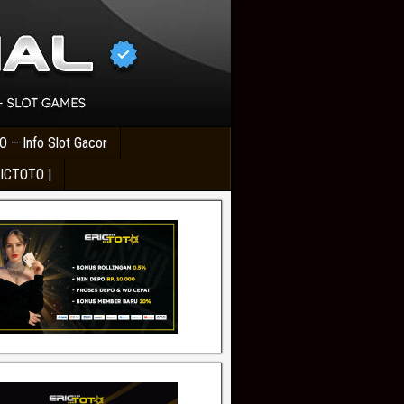
 – Info Slot Gacor
ICTOTO |