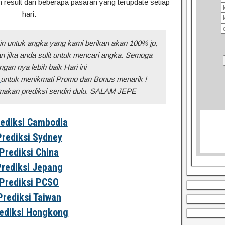
esult dari beberapa pasaran yang terupdate setiap
hari.
in untuk angka yang kami berikan akan 100% jp,
an jika anda sulit untuk mencari angka. Semoga
ngan nya lebih baik Hari ini
untuk menikmati Promo dan Bonus menarik !
makan prediksi sendiri dulu. SALAM JEPE
ediksi Cambodia
Prediksi Sydney
Prediksi China
rediksi Jepang
Prediksi PCSO
Prediksi Taiwan
ediksi Hongkong