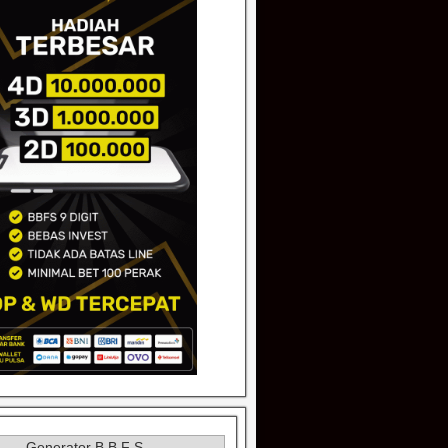
Generator B B F S