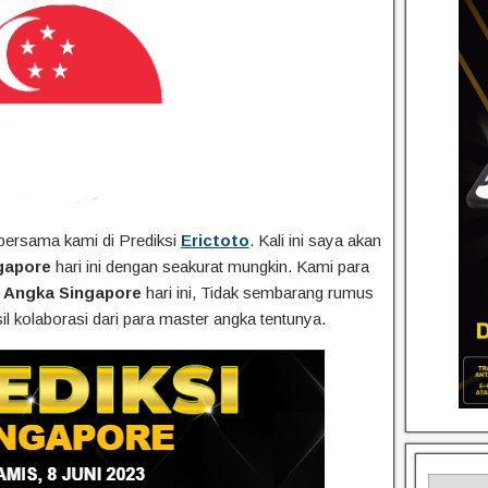
 bersama kami di Prediksi
Erictoto
. Kali ini saya akan
ngapore
hari ini dengan seakurat mungkin. Kami para
i
Angka Singapore
hari ini, Tidak sembarang rumus
asil kolaborasi dari para master angka tentunya.