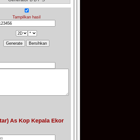
Tampilkan hasil
ltar) As Kop Kepala Ekor