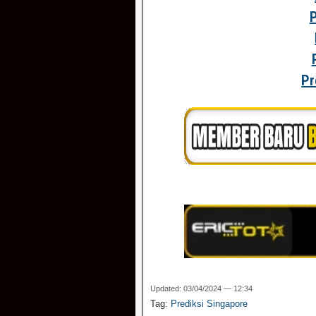
P
Pr
Updated: 03/04/2024 — 12:34
Tag:
Prediksi Singapore