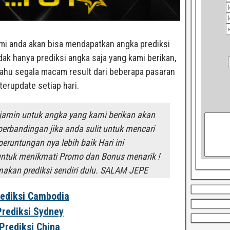
i anda akan bisa mendapatkan angka prediksi
idak hanya prediksi angka saja yang kami berikan,
tahu segala macam result dari beberapa pasaran
terupdate setiap hari.
jamin untuk angka yang kami berikan akan
perbandingan jika anda sulit untuk mencari
runtungan nya lebih baik Hari ini
untuk menikmati Promo dan Bonus menarik !
makan prediksi sendiri dulu. SALAM JEPE
ediksi Cambodia
Prediksi Sydney
Prediksi China