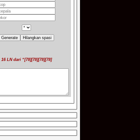
16 LN dari “[78][78][78][78]