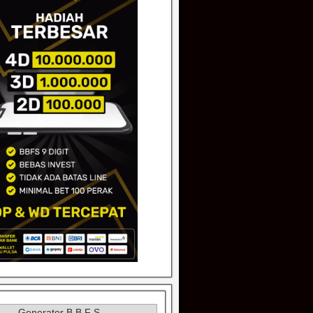
Generator B B F S