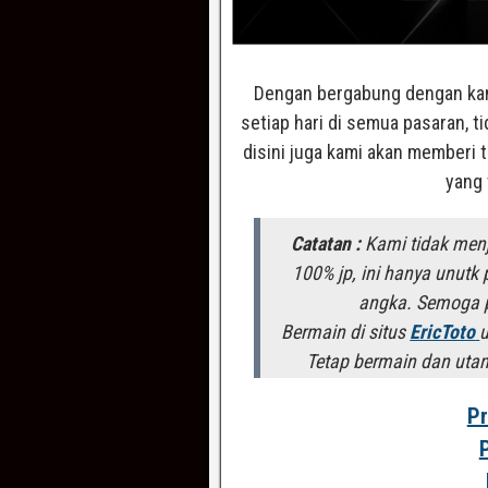
Dengan bergabung dengan kam
setiap hari di semua pasaran, t
disini juga kami akan memberi 
yang 
Catatan :
Kami tidak men
100% jp, ini hanya unutk 
angka. Semoga pe
Bermain di situs
EricToto
Tetap bermain dan uta
Pr