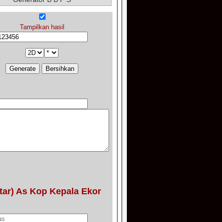
Tampilkan hasil
ltar) As Kop Kepala Ekor