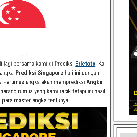
i lagi bersama kami di Prediksi
Erictoto
. Kali
 angka
Prediksi Singapore
hari ini dengan
ra Perumus angka akan memprediksi
Angka
mbarang rumus yang kami racik tetapi ini hasil
i para master angka tentunya.