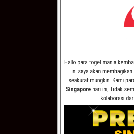
Hallo para togel mania kembal
ini saya akan membagikan
seakurat mungkin. Kami pa
Singapore
hari ini, Tidak se
kolaborasi dar